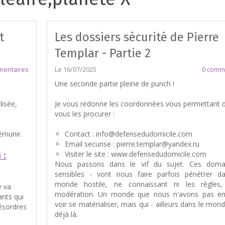
t
Les dossiers sécurité de Pierre
Templar - Partie 2
mentaires
Le 16/07/2025
0 comm
Une seconde partie pleine de punch !
lisée,
Je vous redonne les coordonnées vous permettant 
vous les procurer :
rémunir.
Contact : info@defensedudomicile.com
Email securise : pierre.templar@yandex.ru
 :
Visiter le site : www.defensedudomicile.com
Nous passons dans le vif du sujet. Ces doma
sensibles - vont nous faire parfois pénétrer d
monde hostile, ne connaissant ni les règles,
e va
modération. Un monde que nous n'avons pas en
nts qui
voir se matérialiser, mais qui - ailleurs dans le mond
ésordres
déjà là.