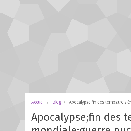
Accueil
Blog
Apocalypse;fin des temps;troisiè
Apocalypse;fin des 
mondiale;guerre nuc