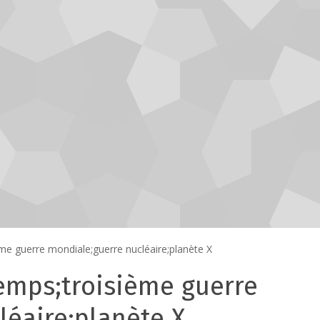
me guerre mondiale;guerre nucléaire;planète X
temps;troisième guerre
léaire;planète X