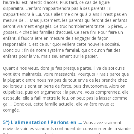
l'autre lui est interdit d'accès. Plus tard, ce cas de figure
disparaitra. L'enfant n'appartiendra pas à ses parents : il
s'appartiendra à Lui. Vous allez me dire qu'à 2 ans il n'est pas en
mesure de .... Mais justement, les parents qui feront des enfants
seront vraiment engagés. Ce truc horriblement triste : 5 pères, 5
gosses, 4 chez les familles d'accueil. Ce sera fini. Pour faire un
enfant, il faudra être en mesure de s'engager de façon
responsable. C'est ce sur quoi veillera cette nouvelle société.
Donc oui : fin de notre système familial, qui dit qu'on fait des
enfants pour la vie, mais seulement sur le papier.
Quant à nos vieux, dont je fais presque partie, il va de soi qu'ils
vont être maltraités, voire massacrés. Pourquoi ? Mais parce que
la plupart d'entre nous n'a pas du tout envie de les prendre chez
soi lorsqu'ils sont en perte de force, puis d'autonomie. Alors on
culpabilise, puis on argumente : la pauvre, vous comprennez, elle
est seule, elle a failli mettre le feu, on peut pas la laisser comme
ça .... Donc oui, cette famille actuelle, elle va être revue et
corrigée.
5°) L'alimentation ! Parlons-en ....
Vous avez vraiment
envie de voir les viandards continuent de consommer de la viande