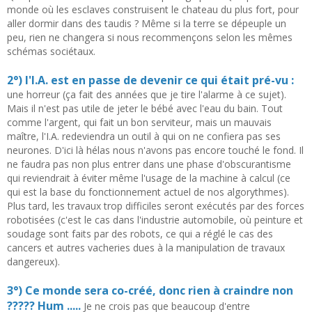
monde où les esclaves construisent le chateau du plus fort, pour
aller dormir dans des taudis ? Même si la terre se dépeuple un
peu, rien ne changera si nous recommençons selon les mêmes
schémas sociétaux.
2°) l'I.A. est en passe de devenir ce qui était pré-vu :
une horreur (ça fait des années que je tire l'alarme à ce sujet).
Mais il n'est pas utile de jeter le bébé avec l'eau du bain. Tout
comme l'argent, qui fait un bon serviteur, mais un mauvais
maître, l'I.A. redeviendra un outil à qui on ne confiera pas ses
neurones. D'ici là hélas nous n'avons pas encore touché le fond. Il
ne faudra pas non plus entrer dans une phase d'obscurantisme
qui reviendrait à éviter même l'usage de la machine à calcul (ce
qui est la base du fonctionnement actuel de nos algorythmes).
Plus tard, les travaux trop difficiles seront exécutés par des forces
robotisées (c'est le cas dans l'industrie automobile, où peinture et
soudage sont faits par des robots, ce qui a réglé le cas des
cancers et autres vacheries dues à la manipulation de travaux
dangereux).
3°) Ce monde sera co-créé, donc rien à craindre non
????? Hum .....
Je ne crois pas que beaucoup d'entre