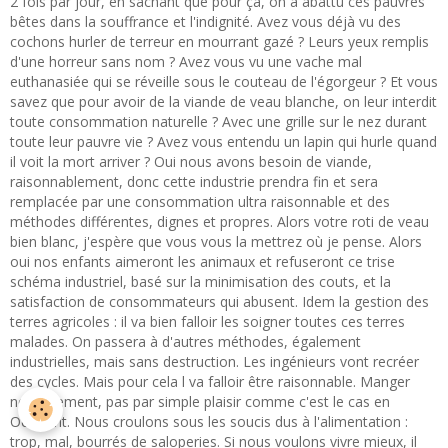
2 fois par jour, en sachant que pour ça, on a abattu ces pauvres
bêtes dans la souffrance et l'indignité. Avez vous déjà vu des
cochons hurler de terreur en mourrant gazé ? Leurs yeux remplis
d'une horreur sans nom ? Avez vous vu une vache mal
euthanasiée qui se réveille sous le couteau de l'égorgeur ? Et vous
savez que pour avoir de la viande de veau blanche, on leur interdit
toute consommation naturelle ? Avec une grille sur le nez durant
toute leur pauvre vie ? Avez vous entendu un lapin qui hurle quand
il voit la mort arriver ? Oui nous avons besoin de viande,
raisonnablement, donc cette industrie prendra fin et sera
remplacée par une consommation ultra raisonnable et des
méthodes différentes, dignes et propres. Alors votre roti de veau
bien blanc, j'espère que vous vous la mettrez où je pense. Alors
oui nos enfants aimeront les animaux et refuseront ce trise
schéma industriel, basé sur la minimisation des couts, et la
satisfaction de consommateurs qui abusent. Idem la gestion des
terres agricoles : il va bien falloir les soigner toutes ces terres
malades. On passera à d'autres méthodes, également
industrielles, mais sans destruction. Les ingénieurs vont recréer
des cycles. Mais pour cela l va falloir être raisonnable. Manger
normalement, pas par simple plaisir comme c'est le cas en
Occident. Nous croulons sous les soucis dus à l'alimentation :
trop, mal, bourrés de saloperies. Si nous voulons vivre mieux, il