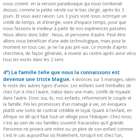
nous croient en la version paradisiaque qui nous tomberait
dessus, comme la petite vérole sur le bas clergé, après les 3
jours. Et vous avez raison. Les 3 jours vont nous octrroyer un
crédit de temps, et d'énergie, voire d'espace temps, pour que
nous fassions le meilleur à partir de nos expériences passées.
Nous allons donc bâtir : Nous, et personne d'autre. Peut-être
allons nous bénéficier d'une aide technologique, mais pour le
moment en tous cas, je ne l'ai pas pré-vue. Le monde d'après
cherchera, de façon générale, à revenir au centre après avoir vécu
tous les excès dans les 2 sens
4°) La famille telle que nous la connaissons est
devenue une triste blague.
4 divorces sur 5 mariages, idem
le reste des autres types d'union. Les enfants sont trimballés de
chez l'un à chez l'autre, Valise dans une main, conflit de loyauté
dans l'autre. Donc oui, ils, nos enfants, réformeront le couple et
la famille. Fini les promesses d'un mariage à vie, on évoquera
plutôt une sorte de contrat crédible et loyal. Quant à l'enfant, en
Afrique on dit qu'il faut tout un village pour l'éduquer. Chez nous,
c'est au sein de ces familles souvent fracassées qu'il grandit.
Personne ne privera une mère ou un père de son enfant comme
c'est le cas aujourd'hui où finalement, lorsqu'il est chez l'un,