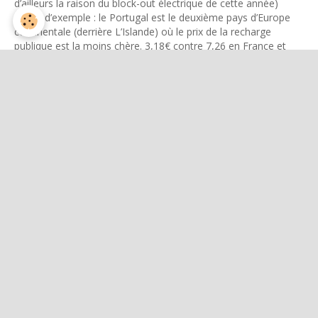
d’ailleurs la raison du block-out électrique de cette année)
À titre d’exemple : le Portugal est le deuxième pays d’Europe
continentale (derrière L’Islande) où le prix de la recharge
publique est la moins chère. 3,18€ contre 7,26 en France et
8,93 en Allemagne.
Source : Observatoire des carburants alternatifs mise en place
par la Commission Européenne.
Je tenais (aimablement et humblement) à apporter ces petites
précisions.
Bien à vous.
Répondre à ce message
Nom
E-mail