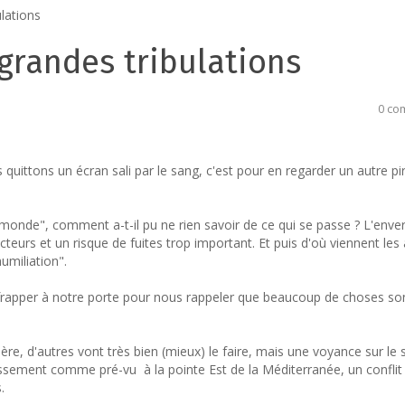
ulations
 grandes tribulations
0 co
quittons un écran sali par le sang, c'est pour en regarder un autre pi
 monde", comment a-t-il pu ne rien savoir de ce qui se passe ? L'enve
teurs et un risque de fuites trop important. Et puis d'où viennent le
humiliation".
apper à notre porte pour nous rappeler que beaucoup de choses son
ère, d'autres vont très bien (mieux) le faire, mais une voyance sur le 
gissement comme pré-vu à la pointe Est de la Méditerranée, un conflit
.