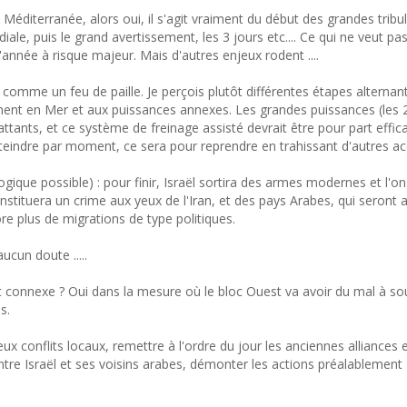
'Est Méditerranée, alors oui, il s'agit vraiment du début des grandes tribu
le, puis le grand avertissement, les 3 jours etc.... Ce qui ne veut pa
année à risque majeur. Mais d'autres enjeux rodent ....
 comme un feu de paille. Je perçois plutôt différentes étapes alternant
ment en Mer et aux puissances annexes. Les grandes puissances (les 
tants, et ce système de freinage assisté devrait être pour part effic
éteindre par moment, ce sera pour reprendre en trahissant d'autres ac
gique possible) : pour finir, Israël sortira des armes modernes et l'o
constituera un crime aux yeux de l'Iran, et des pays Arabes, qui seront
e plus de migrations de type politiques.
ucun doute .....
t connexe ? Oui dans la mesure où le bloc Ouest va avoir du mal à so
s.
ux conflits locaux, remettre à l'ordre du jour les anciennes alliances 
entre Israël et ses voisins arabes, démonter les actions préalablement