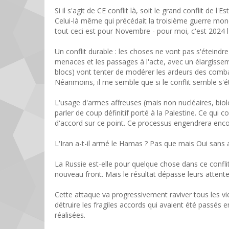
Si il s'agit de CE conflit là, soit le grand conflit de l
Celui-là même qui précédait la troisième guerre mondia
tout ceci est pour Novembre - pour moi, c'est 2024 l'
Un conflit durable : les choses ne vont pas s'éteindre
menaces et les passages à l'acte, avec un élargisse
blocs) vont tenter de modérer les ardeurs des combat
Néanmoins, il me semble que si le conflit semble s'
L'usage d'armes affreuses (mais non nucléaires, biolo
parler de coup définitif porté à la Palestine. Ce qui 
d'accord sur ce point. Ce processus engendrera encor
L'Iran a-t-il armé le Hamas ? Pas que mais Oui sans a
La Russie est-elle pour quelque chose dans ce confli
nouveau front. Mais le résultat dépasse leurs attente
Cette attaque va progressivement raviver tous les vie
détruire les fragiles accords qui avaient été passés 
réalisées.