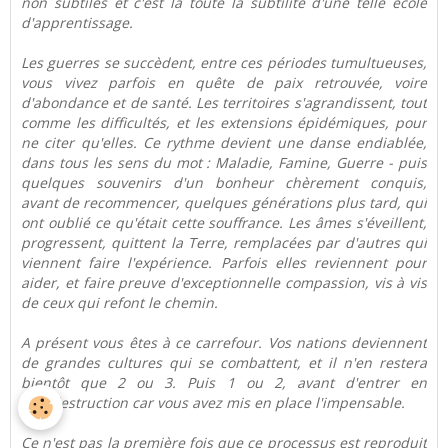
non subtiles et c'est là toute la subtilité d'une telle école
d'apprentissage.
Les guerres se succèdent, entre ces périodes tumultueuses,
vous vivez parfois en quête de paix retrouvée, voire
d'abondance et de santé. Les territoires s'agrandissent, tout
comme les difficultés, et les extensions épidémiques, pour
ne citer qu'elles. Ce rythme devient une danse endiablée,
dans tous les sens du mot : Maladie, Famine, Guerre - puis
quelques souvenirs d'un bonheur chèrement conquis,
avant de recommencer, quelques générations plus tard, qui
ont oublié ce qu'était cette souffrance. Les âmes s'éveillent,
progressent, quittent la Terre, remplacées par d'autres qui
viennent faire l'expérience. Parfois elles reviennent pour
aider, et faire preuve d'exceptionnelle compassion, vis à vis
de ceux qui refont le chemin.
A présent vous êtes à ce carrefour. Vos nations deviennent
de grandes cultures qui se combattent, et il n'en restera
bientôt que 2 ou 3. Puis 1 ou 2, avant d'entrer en
autodestruction car vous avez mis en place l'impensable.
Ce n'est pas la première fois que ce processus est reproduit