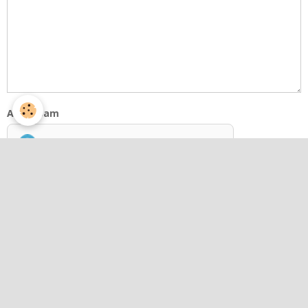
Anti-spam
CLIQUEZ POUR VALIDER
IconCaptcha ©
S'abonner par e-mail au sujet
Envoyer
Menu
Compétences Communautaires