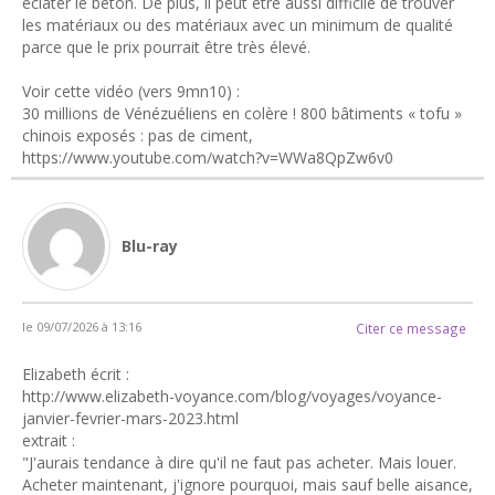
éclater le béton. De plus, il peut être aussi difficile de trouver
les matériaux ou des matériaux avec un minimum de qualité
parce que le prix pourrait être très élevé.
Voir cette vidéo (vers 9mn10) :
30 millions de Vénézuéliens en colère ! 800 bâtiments « tofu »
chinois exposés : pas de ciment,
https://www.youtube.com/watch?v=WWa8QpZw6v0
Blu-ray
le 09/07/2026 à 13:16
Citer ce message
Elizabeth écrit :
http://www.elizabeth-voyance.com/blog/voyages/voyance-
janvier-fevrier-mars-2023.html
extrait :
"J'aurais tendance à dire qu'il ne faut pas acheter. Mais louer.
Acheter maintenant, j'ignore pourquoi, mais sauf belle aisance,