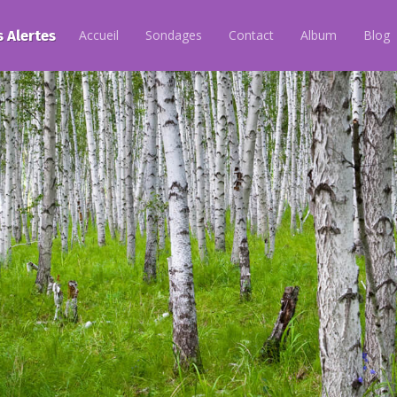
s Alertes
Accueil
Sondages
Contact
Album
Blog