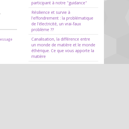
participant à notre "guidance"
Résilience et survie à
.
l'effondrement : la problématique
de l'électricité, un vrai-faux
problème ??
Canalisation, la différence entre
message
un monde de matière et le monde
éthérique. Ce que vous apporte la
matière
Voyance : les prochains 4 points à
risque
he du
Blog
on, ma
Voyance
Informations ésotériques
paranormal, ovnis