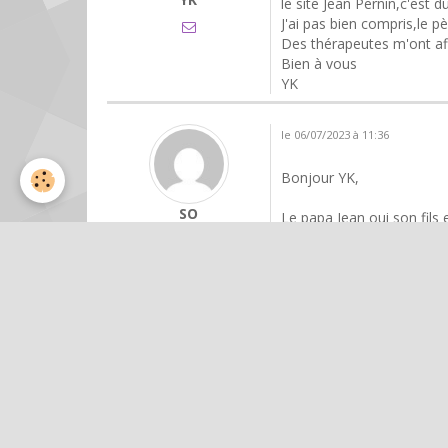
le site Jean Pernin,c'est 
J'ai pas bien compris,le pè
Des thérapeutes m'ont aff
Bien à vous
YK
le 06/07/2023 à 11:36
Bonjour YK,
SO
Le papa Jean oui son fils
Jean je l'ai eu téléphone e
Il retranscrit les messages
médium particulier Christ
Par contre à propos de ce
foi et ma clairvoyance...
ce n'est pas un homme da
bien à vous SO