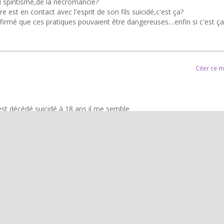
du spiritisme,de la nécromancie?
re est en contact avec l'esprit de son fils suicidé,c'est ça?
irmé que ces pratiques pouvaient être dangereuses....enfin si c'est ça
Citer ce 
 est décédé suicidé à 18 ans il me semble
t par mail
 qu'il reçoit d'Olivier son fils et avec le pendule aussi etc Il a été proc
ophe décédé subitement il y a qq mois
 que je lis ou écoute je garde toujours un recul, j'écoute mon intuiti
avoir évidemment du bon sens.
ngereux Jean !