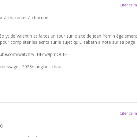
Citer ce 
ur à chacun et à chacune
idéo yt de Valentin et faites un tour sur le site de Jean Pernin également
pour compléter les écrits sur le sujet qu'Elisabeth a noté sur sa page 
outube.com/watch?v=HFcw9pmQCEE
r/messages-2023/sanglant-chaos
Citer ce 
SO