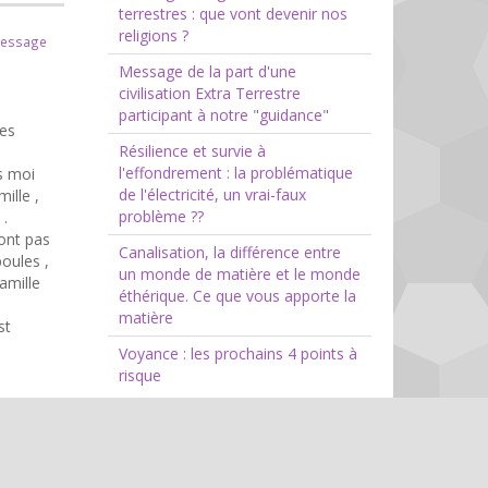
terrestres : que vont devenir nos
religions ?
message
Message de la part d'une
civilisation Extra Terrestre
participant à notre "guidance"
les
Résilience et survie à
l'effondrement : la problématique
s moi
de l'électricité, un vrai-faux
ille ,
problème ??
 .
'ont pas
Canalisation, la différence entre
poules ,
un monde de matière et le monde
famille
éthérique. Ce que vous apporte la
matière
st
Voyance : les prochains 4 points à
risque
s avec
le
Blog
 et la