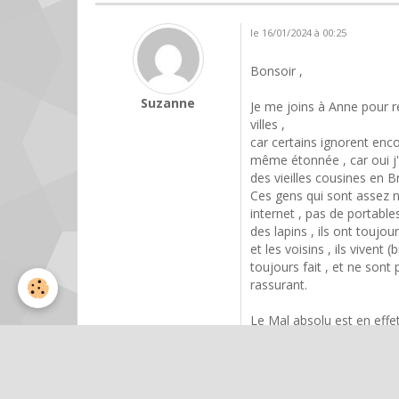
le 16/01/2024 à 00:25
Bonsoir ,
Suzanne
Je me joins à Anne pour r
villes ,
car certains ignorent enc
même étonnée , car oui j'
des vieilles cousines en Br
Ces gens qui sont assez n
internet , pas de portable
des lapins , ils ont toujou
et les voisins , ils vivent 
toujours fait , et ne sont
rassurant.
Le Mal absolu est en effe
nous n'y sommes pas prép
l'idée à priori que tout l
meilleur des mondes , et 
plupart des gens sont dan