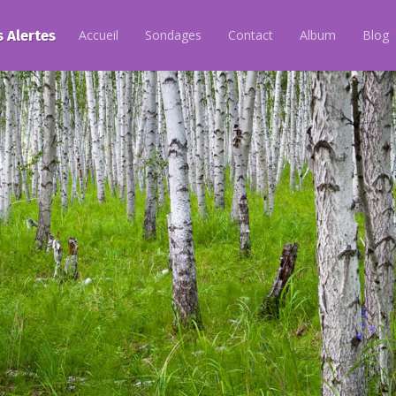
s Alertes
Accueil
Sondages
Contact
Album
Blog