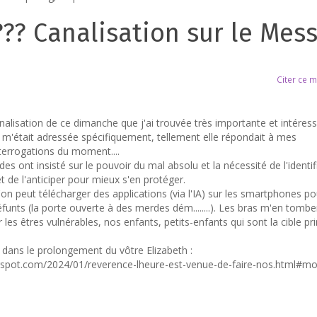
??? Canalisation sur le Mess
Citer ce 
nalisation de ce dimanche que j'ai trouvée très importante et intéress
le m'était adressée spécifiquement, tellement elle répondait à mes
errogations du moment....
des ont insisté sur le pouvoir du mal absolu et la nécessité de l'identifi
et de l'anticiper pour mieux s'en protéger.
'on peut télécharger des applications (via l'IA) sur les smartphones po
ts (la porte ouverte à des merdes dém........). Les bras m'en tombent
er les êtres vulnérables, nos enfants, petits-enfants qui sont la cible pri
t dans le prolongement du vôtre Elizabeth :
ogspot.com/2024/01/reverence-lheure-est-venue-de-faire-nos.html#m