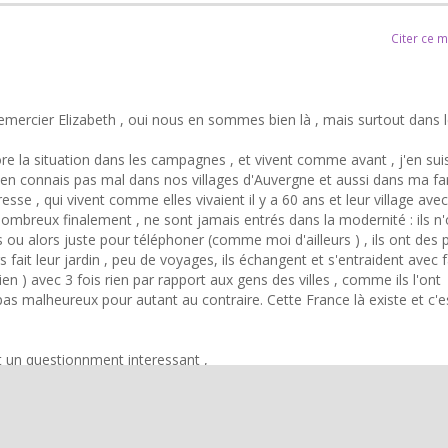
Citer ce 
emercier Elizabeth , oui nous en sommes bien là , mais surtout dans 
ore la situation dans les campagnes , et vivent comme avant , j'en sui
en connais pas mal dans nos villages d'Auvergne et aussi dans ma fam
esse , qui vivent comme elles vivaient il y a 60 ans et leur village avec
ombreux finalement , ne sont jamais entrés dans la modernité : ils n
s ou alors juste pour téléphoner (comme moi d'ailleurs ) , ils ont des 
rs fait leur jardin , peu de voyages, ils échangent et s'entraident avec 
(bien ) avec 3 fois rien par rapport aux gens des villes , comme ils l'ont
 pas malheureux pour autant au contraire. Cette France là existe et c'e
t un questionnment interessant ,
arés généralement ,dans la plupart de familles nous sommes élevé
e monde gentil et avec de bonnes intentions , et que tout est bien dans 
c'est donc un traumatisme de s'apercevoir qu'il y a des gens mauvais ,
s le déni du mal , ne veulent pas voir , ne peuvent pas admettre .