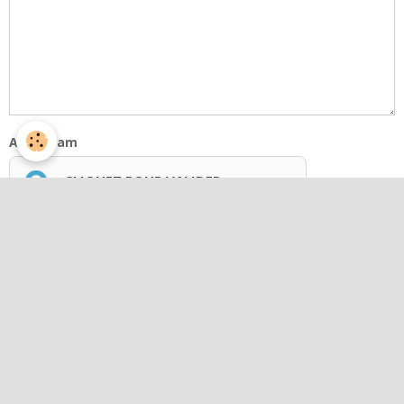
Anti-spam
CLIQUEZ POUR VALIDER
IconCaptcha ©
S'abonner par e-mail au sujet
Envoyer
Menu
Compétences Communautaires