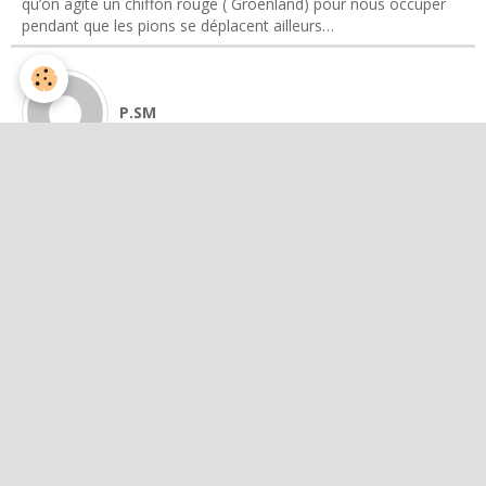
qu’on agite un chiffon rouge ( Groenland) pour nous occuper
pendant que les pions se déplacent ailleurs…
P.SM
le 24/01/2026 à 23:35
Citer ce message
Bonsoir,
L'analyse, d'Emmanuel Todd, à travers son nouveau format
d'information...
le silence lors de la phase de préparation :
https://www.youtube.com/watch?v=1V_ZOEFj01I
le piège de la Mer Rouge :
https://www.youtube.com/watch?v=hOuocQ1u_ro