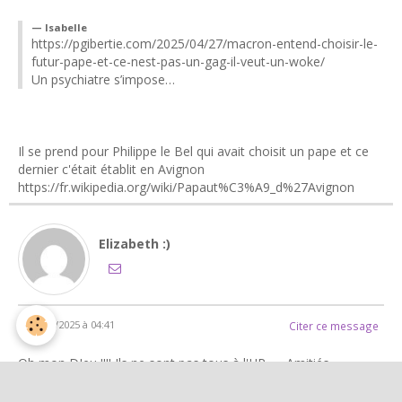
Isabelle
https://pgibertie.com/2025/04/27/macron-entend-choisir-le-
futur-pape-et-ce-nest-pas-un-gag-il-veut-un-woke/
Un psychiatre s’impose…
Il se prend pour Philippe le Bel qui avait choisit un pape et ce
dernier c'était établit en Avignon
https://fr.wikipedia.org/wiki/Papaut%C3%A9_d%27Avignon
Elizabeth :)
le 28/04/2025 à 04:41
Citer ce message
Oh mon DIeu !!!! Ils ne sont pas tous à l'HP ..... Amitiés