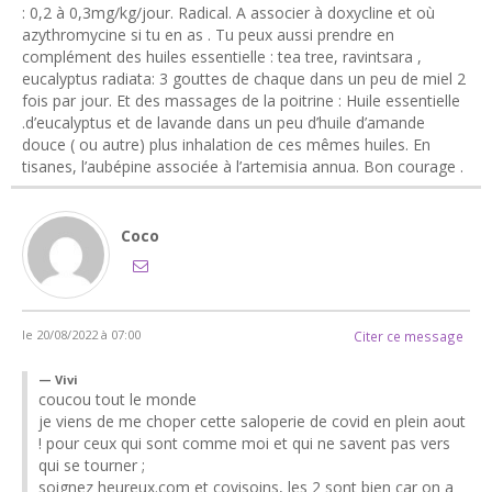
: 0,2 à 0,3mg/kg/jour. Radical. A associer à doxycline et où
azythromycine si tu en as . Tu peux aussi prendre en
complément des huiles essentielle : tea tree, ravintsara ,
eucalyptus radiata: 3 gouttes de chaque dans un peu de miel 2
fois par jour. Et des massages de la poitrine : Huile essentielle
.d’eucalyptus et de lavande dans un peu d’huile d’amande
douce ( ou autre) plus inhalation de ces mêmes huiles. En
tisanes, l’aubépine associée à l’artemisia annua. Bon courage .
Coco
le 20/08/2022 à 07:00
Citer ce message
Vivi
coucou tout le monde
je viens de me choper cette saloperie de covid en plein aout
! pour ceux qui sont comme moi et qui ne savent pas vers
qui se tourner ;
soignez heureux.com et covisoins, les 2 sont bien car on a