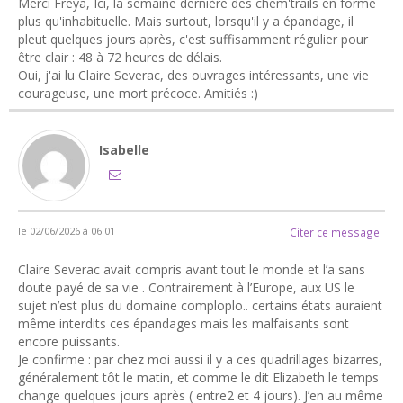
Merci Freya, Ici, la semaine dernière des chem'trails en forme
plus qu'inhabituelle. Mais surtout, lorsqu'il y a épandage, il
pleut quelques jours après, c'est suffisamment régulier pour
être clair : 48 à 72 heures de délais.
Oui, j'ai lu Claire Severac, des ouvrages intéressants, une vie
courageuse, une mort précoce. Amitiés :)
Isabelle
le 02/06/2026 à 06:01
Citer ce message
Claire Severac avait compris avant tout le monde et l’a sans
doute payé de sa vie . Contrairement à l’Europe, aux US le
sujet n’est plus du domaine comploplo.. certains états auraient
même interdits ces épandages mais les malfaisants sont
encore puissants.
Je confirme : par chez moi aussi il y a ces quadrillages bizarres,
généralement tôt le matin, et comme le dit Elizabeth le temps
change quelques jours après ( entre2 et 4 jours). J’en au même