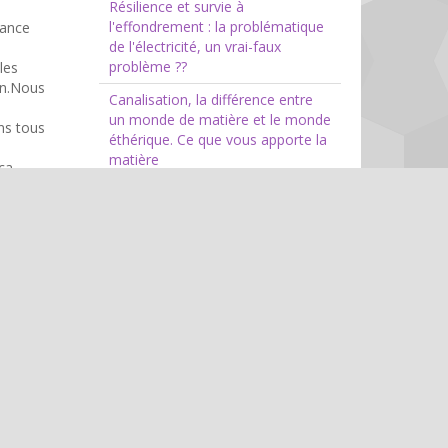
Résilience et survie à
l'effondrement : la problématique
sance
de l'électricité, un vrai-faux
problème ??
les
vin.Nous
Canalisation, la différence entre
un monde de matière et le monde
ns tous
éthérique. Ce que vous apporte la
matière
 ca
Voyance : les prochains 4 points à
risque
Blog
Voyance
Informations ésotériques
paranormal, ovnis
communications angéliques