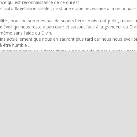
ance qui est reconnaissance de ce qui est .
e l'auto flagellation stérile , c'est une étape nécessaire à la reconnais
milité , nous ne sommes pas de supers héros mais tout petit , minuscu
 d'éveil qui nous reste à parcourir et surtout face à la grandeur du Di
même sans l'aide du Divin.
s actuellement que nous en sauront plus tard car nous nous éveillo
 à être humble .
t avoir confiance en la force divine qui nous aide et nous guide : c'est
nsformation intérieure .