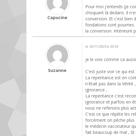
Pour moi j'entends (je com
choquant là dedans. Il n'e
Capucine
conversion. Et c'est bien d
fondations sont pourries. 
la conversion. Intérieur
le 25/11/2023 à 20:59
je le vois comme ca aussi ,
Suzanne
C'est juste voir ce qui est
La repentance est en conti
n'était pas dans la Vérité
ignorance ,
La repentance c'est reconn
ignorance et parfois en é
nous ne referions plus ac
C'est ce que répète les rel
forcément on pêche plus a
le médecin vaccinateur qui 
fait beaucoup de mal , St 