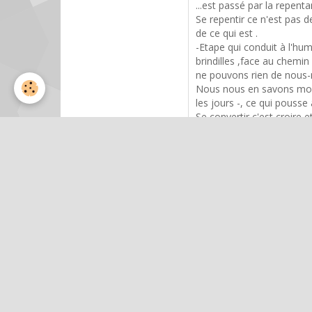
...est passé par la repent
Se repentir ce n'est pas d
de ce qui est .
-Etape qui conduit à l'hu
brindilles ,face au chemin
ne pouvons rien de nous-
Nous nous en savons moin
les jours -, ce qui pousse
Se convertir c'est croire e
avoir la Foi .C'est une tra
Amitiés
Suzanne
Répondre à ce message
Nom
E-mail