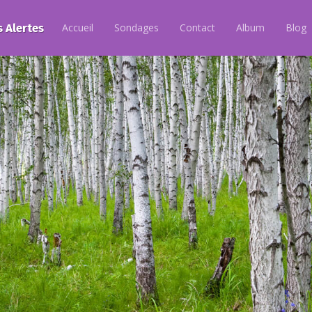
s Alertes
Accueil
Sondages
Contact
Album
Blog