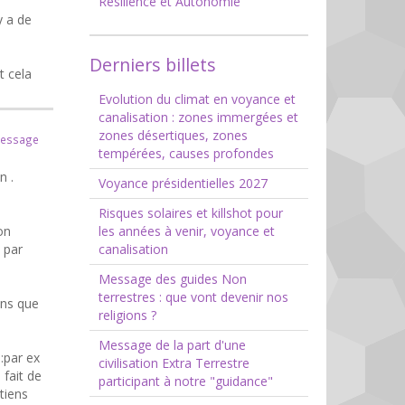
Résilience et Autonomie
y a de
Derniers billets
t cela
Evolution du climat en voyance et
canalisation : zones immergées et
zones désertiques, zones
message
tempérées, causes profondes
n .
Voyance présidentielles 2027
Risques solaires et killshot pour
on
les années à venir, voyance et
t par
canalisation
Message des guides Non
terrestres : que vont devenir nos
ons que
religions ?
Message de la part d'une
:par ex
civilisation Extra Terrestre
 fait de
participant à notre "guidance"
tiens