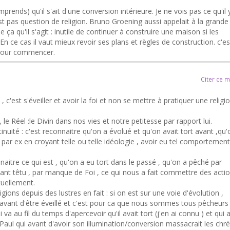
prends) qu'il s'ait d'une conversion intérieure. Je ne vois pas ce qu'il 
st pas question de religion. Bruno Groening aussi appelait à la grande
e ça qu'il s'agit : inutile de continuer à construire une maison si les
En ce cas il vaut mieux revoir ses plans et règles de construction. c'es
e pour commencer.
Citer ce 
 c'est s'éveiller et avoir la foi et non se mettre à pratiquer une religio
 , le Réel :le Divin dans nos vies et notre petitesse par rapport lui.
nuité : c'est reconnaitre qu'on a évolué et qu'on avait tort avant ,qu'
 , par ex en croyant telle ou telle idéologie , avoir eu tel comportemen
aitre ce qui est , qu'on a eu tort dans le passé , qu'on a pêché par
tant têtu , par manque de Foi , ce qui nous a fait commettre des acti
tuellement.
igions depuis des lustres en fait : si on est sur une voie d'évolution ,
vant d'être éveillé et c'est pour ca que nous sommes tous pêcheurs 
va au fil du temps d'apercevoir qu'il avait tort (j'en ai connu ) et qui a
Paul qui avant d'avoir son illumination/conversion massacrait les chré