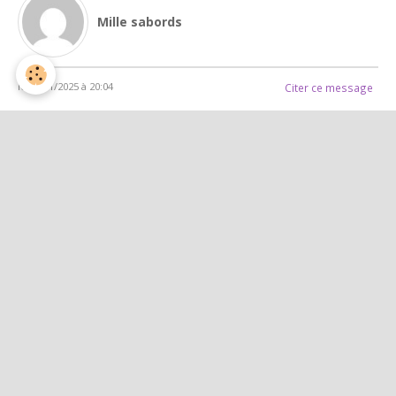
Mille sabords
le 17/01/2025 à 20:04
Citer ce message
Ugh !
La disparition soudaine d'un être cher peut s'apparenter à un
kidnapping, ou bien à une fugue (si cela est volontaire comme
un suicide).
Seul le temps permet d'atténuer la douleur, avec l'espoir ou la
certitude de se retrouver de l'autre côté . Je souhaite à la
famille et amis de traverser cette épreuve le plus sereinement
possible .
Mille sabords.
YK