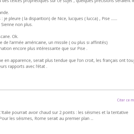
 des textes prophétiques sur ce sujet , quelques précisions seraient l
ande.
 pleure ( la disparition) de Nice, lucques ( lucca) , Pise .......
 Sienne non plus.
scane. Ok.
de l’armée américaine, un missile ( ou plus si affinités)
mation encore plus intéressante que sur Pise .
lme en apparence, serait plus tendue que l’on croit, les français ont tou
eurs rapports avec l’état .
Citer ce 
L'Italie pourrait avoir chaud sur 2 points : les séismes et la tentative
 Pour les séismes, Rome serait au premier plan ...