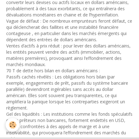
convertir leurs devises ou actifs locaux en dollars américains,
probablement à des taux exorbitants, ce qui entraînera des
dévaluations monétaires en chaine et de l’hyperinflation.
Vague de défaut : De nombreux emprunteurs feront défaut, ce
qui déclencherait des faillites et une instabilité financière
contagieuse , en particulier dans les marchés émergents qui
dépendent des entrées de dollars américains.
Ventes d’actifs à prix réduit : pour lever des dollars américains,
les entités peuvent vendre des actifs (immobilier, actions,
matières premières), provoquant ainsi l’effondrement des
marchés mondiaux.
70 T de dette hors bilan en dollars américains :
Passifs cachés révélés : Les obligations hors bilan (par
exemple, engagements de prêt, passifs du système bancaire
parallèle) deviendront ingérables sans accès au dollar
américain. Elles sont souvent peu transparentes, ce qui
amplifiera la panique lorsque les contreparties exigeront un
règlement.
Gel des liquidités : Les institutions comme les fonds spéculatifs
ou les prêteurs non bancaires, fortement endettés en USD,
seront confrontées à des appels de marge et à une
insolvabilité, qui provoquera l’effondrement des marchés du
crédit.