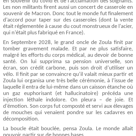
en souvenir du covid et de l’acclamation des soignants.
Les non militants firent aussi un concert de casserole en
souvenir de Macron. Donc tout le monde fut finalement
d’accord pour taper sur des casseroles (dont la vente
était réglementée à cause du cout monstrueux de l’acier,
qui n’était plus fabriqué en France).
En Septembre 2028, le grand oncle de Zoula finit par
tomber gravement malade. Et par ne plus satisfaire,
malgré les efforts du corps médical, au devoir de bonne
santé. On lui supprima sa pension universelle, son
écran, son crédit carbone, puis son droit d’utiliser un
vélo. Il finit par se convaincre qu’il valait mieux partir et
Zoula lui organisa une très belle cérémonie, à l’issue de
laquelle il entra de lui-même dans un caisson étanche où
un gaz euphorisant (et hallucinatoire) précéda une
injection léthale indolore. On pleura – de joie. Et
d’émotion. Son corps fut composté et servi aux élevages
de mouches qui venaient pondre sur les cadavres en
décomposition.
La boucle était bouclée, pensa Zoula. Le monde allait
pouvoir partir sur de bonnes bases.