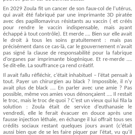
En 2029 Zoula fit un cancer de son faux-col de l’utérus,
qui avait été fabriqué par une imprimante 3D piratée
avec des papillomavirus résistants au vaccin ( et créés
pour rendre le vaccin indispensable, mais ayant
échappé à tout contrôle). Et merde …. Bien sur elle avait
le droit à tous les soins gratuitement : mais pas
précisément dans ce cas-là, car le gouvernement n’avait
pas signé la clause de responsabilité pour la fabrique
d’organes par imprimante biogénique. Et re-merde ….
Se dit-elle. La souffrance ça rend créatif.
Il avait fallu réfléchir, c’était inhabituel – l’état pensait à
tout. Payer un chirurgien au black ? Impossible, il n’y
avait plus de black …. En parler avec une amie ? Pas
possible, même vos amies vous dénonçaient …. Il restait
le troc, mais le troc de quoi ? C’est un vieux qui lui fila la
solution : Zoula était de service d’euthanasie le
vendredi, elle le ferait évacuer en douce après une
fausse injection léthale, en échange il lui offrait tous ses
crédits sociaux restant quelques jours avant (c’était
aussi bien que de se les faire piquer par l’état, vu qu’il