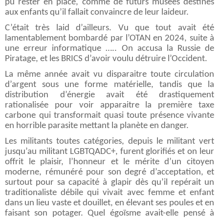
pu rester en place, comme de futurs musées destinés
aux enfants qu’il fallait convaincre de leur laideur.
C’était très laid d’ailleurs. Vu que tout avait été
lamentablement bombardé par l’OTAN en 2024, suite à
une erreur informatique ….. On accusa la Russie de
Piratage, et les BRICS d’avoir voulu détruire l’Occident.
La même année avait vu disparaitre toute circulation
d’argent sous une forme matérielle, tandis que la
distribution d’énergie avait été drastiquement
rationalisée pour voir apparaitre la première taxe
carbone qui transformait quasi toute présence vivante
en horrible parasite mettant la planète en danger.
Les militants toutes catégories, depuis le militant vert
jusqu’au militant LGBTQADC+, furent glorifiés et on leur
offrit le plaisir, l’honneur et le mérite d’un citoyen
moderne, rémunéré pour son degré d’acceptation, et
surtout pour sa capacité à glapir dès qu’il repérait un
traditionaliste débile qui vivait avec femme et enfant
dans un lieu vaste et douillet, en élevant ses poules et en
faisant son potager. Quel égoïsme avait-elle pensé à