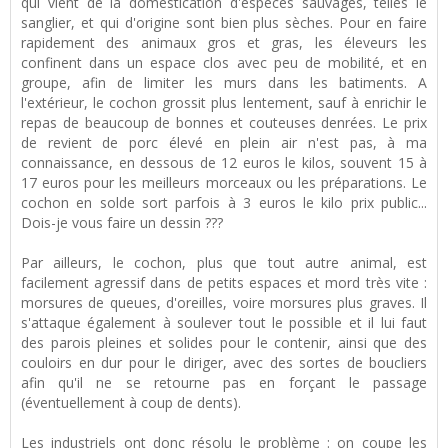
qui vient de la domestication d'espèces sauvages, telles le
sanglier, et qui d'origine sont bien plus sèches. Pour en faire
rapidement des animaux gros et gras, les éleveurs les
confinent dans un espace clos avec peu de mobilité, et en
groupe, afin de limiter les murs dans les batiments. A
l'extérieur, le cochon grossit plus lentement, sauf à enrichir le
repas de beaucoup de bonnes et couteuses denrées. Le prix
de revient de porc élevé en plein air n'est pas, à ma
connaissance, en dessous de 12 euros le kilos, souvent 15 à
17 euros pour les meilleurs morceaux ou les préparations. Le
cochon en solde sort parfois à 3 euros le kilo prix public...
Dois-je vous faire un dessin ???
Par ailleurs, le cochon, plus que tout autre animal, est
facilement agressif dans de petits espaces et mord très vite :
morsures de queues, d'oreilles, voire morsures plus graves. Il
s'attaque également à soulever tout le possible et il lui faut
des parois pleines et solides pour le contenir, ainsi que des
couloirs en dur pour le diriger, avec des sortes de boucliers
afin qu'il ne se retourne pas en forçant le passage
(éventuellement à coup de dents).
Les industriels ont donc résolu le problème : on coupe les