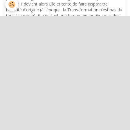
opérer. Il devient alors Elle et tente de faire disparaitre
l'identité d'origine (à l'époque, la Trans-formation n'est pas du
tout à la mode). Elle devient une femme épanouie, mais doit
en permanence gérer la communication autour de son genre,
que ce soit dans le monde du travail, ou sur un plan privé.
Malgré tout, l'affaire transpire et elle comprend qu'elle
n'obtiendra jamais de statut définitif à ce sujet.
Il/elle n'a pas subi de violences sexuelles, mais c'est un
adolescent en questionnement sur sa sexualité, car le sujet
est majeur pour lui sur le plan de sa quête de plaisir.
Sa relation avec Emmanuel ?
Il semblerait que l'union avec Emmanuel, soit désormais
compromise et que celui-ci ait très rapidement pris l'habitude
d'avoir des relations sexuelles hors mariage.
Une rencontre qui démarre en love story, mais chargée des
plaisirs de la chair. Donc non, les rapports n'ont pas démarré
chastement. Brigitte semble disposer d'un statut protégé qui