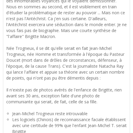
des innombrables voyances qui le voyaient démissionner.
Nous en sommes au second, et il est visiblement en train
d'étudier la problématique de rester au pouvoir ... Mais non ce
n'est pas l'Antéchrist. Ca j'en suis certaine. D'ailleurs,
l'Antéchrist exercera une séduction dans le monde entier. Je ne
vous fais pas de biographie. Mais une courte synthèse de
"l'affaire" Brigitte Macron.
Née Trogneux, il se dit qu'elle serait en fait Jean-Michel
Trogneux, née Homme et transformée à l'époque du Pasteur
Doucet (mort dans de drôles de circonstances, défenseur, à
l'époque, de la cause Trans). C'est la journaliste Natacha Ray
qui lance l'affaire et appuie sa théorie avec un certain nombre
de points, qui n'ont pas pu être démentis depuis :
Il n'existe pas de photos avérés de l'enfance de Brigitte, rien
avant ses 30 ans, exception faite d'une photo de
communiante qui serait, de fait, celle de sa fille.
Jean-Michel Trogneux reste introuvable
Les logiciels (Chinois) de reconnaissance faciale établissent
avec une certitude de 99% que l'enfant Jean-Michel T. serait
Brigitte