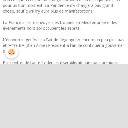
pour un bon moment. La Pandémie n'y changera pas grand
chose, sauf q u'il n'y aura plus de manifestations.
La France a l'air d'envoyer des troupes en Mediterranée et les
évènements hors sol occupent les esprits.
L'économie générale a l'air de dégringoler encore un peu plus bas
et notre BA (Bien Aimé) Président a l'air de continuer à gouverner
seul ....
Par contre, de toute évidence, il semblerait que nous prenions
officiellement part à une guerre et que l'armée cherche à recruter,
pour le moment de façon facultative avec une belle carotte. Dans
un second temps, la carotte pourrait être réduite et l'obligation
devenir plus tangible.
Il semblerait que l'automne soit marquant sur le plan
économique.
Comme dirait Charles Sannat : préparez vous, il n'est jamais trop