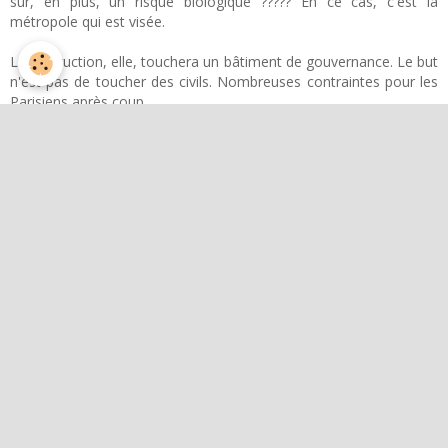
sur, en plus, un risque biologique ????? En ce cas, c'est la
métropole qui est visée.
La destruction, elle, touchera un bâtiment de gouvernance. Le but
n'est pas de toucher des civils. Nombreuses contraintes pour les
Parisiens après coup.
Le but est de toucher les opératifs. Donc un centre opérationnel.
Je ne vois rien d'autre.
Je demande aux guides si il y a quelque chose à faire.
Non petite fille, chacun sera à sa juste place. Ceux qui auront
souhaité entendre, ou à qui s'adresse ce message,
l'entendront. Vous entrez en période de risque majeur de
grande guerre, elle arrivera par surprise. Tout cela pourrait
être évité, si les hommes renonçaient à leurs conquêtes. Vos
chances actuelles sont de 50 à 80% de vivre de bien tristes
évènements. L'esprit de Paris en sera détruit.
Fin de voyance.
Préconisations