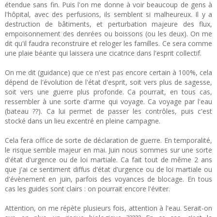
étendue sans fin. Puis l'on me donne à voir beaucoup de gens à
l'hôpital, avec des perfusions, ils semblent si malheureux. Il y a
destruction de bâtiments, et perturbation majeure des flux,
empoisonnement des denrées ou boissons (ou les deux). On me
dit qu'il faudra reconstruire et reloger les familles. Ce sera comme
une plaie béante qui laissera une cicatrice dans l'esprit collectif.
On me dit (guidance) que ce n'est pas encore certain à 100%, cela
dépend de l'évolution de l'état d'esprit, soit vers plus de sagesse,
soit vers une guerre plus profonde. Ca pourrait, en tous cas,
ressembler à une sorte d'arme qui voyage. Ca voyage par l'eau
(bateau ??). Ca lui permet de passer les contrôles, puis c'est
stocké dans un lieu excentré en pleine campagne.
Cela fera office de sorte de déclaration de guerre. En temporalité,
le risque semble majeur en mai. Juin nous sommes sur une sorte
d'état d'urgence ou de loi martiale. Ca fait tout de même 2 ans
que j'ai ce sentiment diffus d'état d'urgence ou de loi martiale ou
d'évènement en juin, parfois des voyances de blocage. En tous
cas les guides sont clairs : on pourrait encore l'éviter.
Attention, on me répète plusieurs fois, attention à l'eau. Serait-on