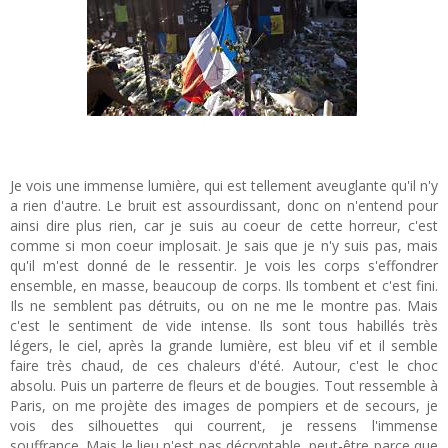
Je vois une immense lumière, qui est tellement aveuglante qu'il n'y
a rien d'autre. Le bruit est assourdissant, donc on n'entend pour
ainsi dire plus rien, car je suis au coeur de cette horreur, c'est
comme si mon coeur implosait. Je sais que je n'y suis pas, mais
qu'il m'est donné de le ressentir. Je vois les corps s'effondrer
ensemble, en masse, beaucoup de corps. Ils tombent et c'est fini.
Ils ne semblent pas détruits, ou on ne me le montre pas. Mais
c'est le sentiment de vide intense. Ils sont tous habillés très
légers, le ciel, après la grande lumière, est bleu vif et il semble
faire très chaud, de ces chaleurs d'été. Autour, c'est le choc
absolu. Puis un parterre de fleurs et de bougies. Tout ressemble à
Paris, on me projète des images de pompiers et de secours, je
vois des silhouettes qui courrent, je ressens l'immense
souffrance. Mais le lieu n'est pas décryptable, peut-être parce que