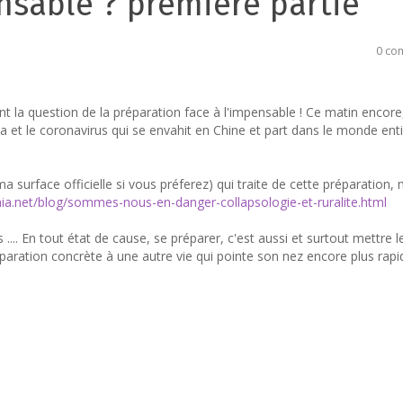
nsable ? première partie
0 co
nt la question de la préparation face à l'impensable ! Ce matin encore
et le coronavirus qui se envahit en Chine et part dans le monde entier 
surface officielle si vous préferez) qui traite de cette préparation, m
ia.net/blog/sommes-nous-en-danger-collapsologie-et-ruralite.html
 .... En tout état de cause, se préparer, c'est aussi et surtout mettre 
éparation concrète à une autre vie qui pointe son nez encore plus ra