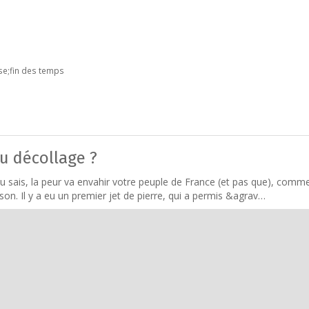
se;fin des temps
au décollage ?
e tu sais, la peur va envahir votre peuple de France (et pas que), comme
on. Il y a eu un premier jet de pierre, qui a permis &agrav…
 over ?
e très graves soucis de santé .... Au point que mes proches ont pensé 
 dans la catégorie des mystiques…