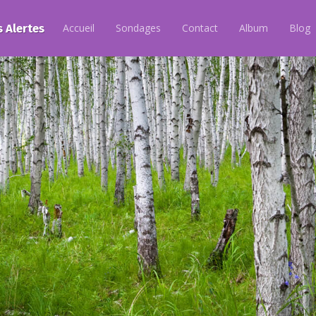
s Alertes
Accueil
Sondages
Contact
Album
Blog