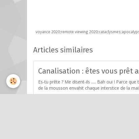
voyance 2020;remote viewing 2020;cataclysmes;apocalyp
Articles similaires
Canalisation : êtes vous prêt 
Es-tu prête ? Me disent-ils ..... Bah oui ! Parce qu
de la mousson envahit chaque interstice de la mais
Guérison miraculeuse et game
Je vais vous faire une petite confidence, j'ai eu d
obsèques. Notez bien que c'est monnaie courante