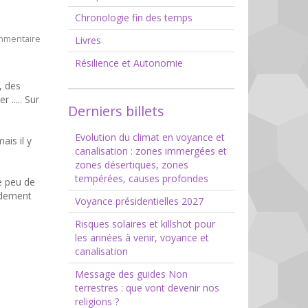
Chronologie fin des temps
mmentaire
Livres
Résilience et Autonomie
, des
..... Sur
Derniers billets
Evolution du climat en voyance et
ais il y
canalisation : zones immergées et
zones désertiques, zones
tempérées, causes profondes
le peu de
pidement
Voyance présidentielles 2027
Risques solaires et killshot pour
les années à venir, voyance et
canalisation
Message des guides Non
terrestres : que vont devenir nos
religions ?