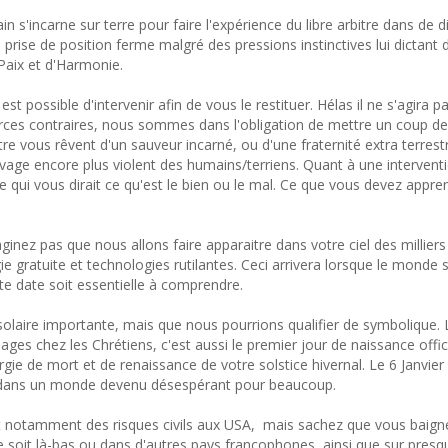
 s'incarne sur terre pour faire l'expérience du libre arbitre dans de dif
 prise de position ferme malgré des pressions instinctives lui dictant 
Paix et d'Harmonie.
est possible d'intervenir afin de vous le restituer. Hélas il ne s'agira p
forces contraires, nous sommes dans l'obligation de mettre un coup de
e vous rêvent d'un sauveur incarné, ou d'une fraternité extra terrest
livage encore plus violent des humains/terriens. Quant à une intervent
re qui vous dirait ce qu'est le bien ou le mal. Ce que vous devez appre
inez pas que nous allons faire apparaitre dans votre ciel des milliers
ie gratuite et technologies rutilantes. Ceci arrivera lorsque le monde 
tte date soit essentielle à comprendre.
n solaire importante, mais que nous pourrions qualifier de symbolique. 
mages chez les Chrétiens, c'est aussi le premier jour de naissance offic
énergie de mort et de renaissance de votre solstice hivernal. Le 6 Janvie
oir dans un monde devenu désespérant pour beaucoup.
t notamment des risques civils aux USA, mais sachez que vous baign
ce soit là-bas ou dans d'autres pays francophones, ainsi que sur pres