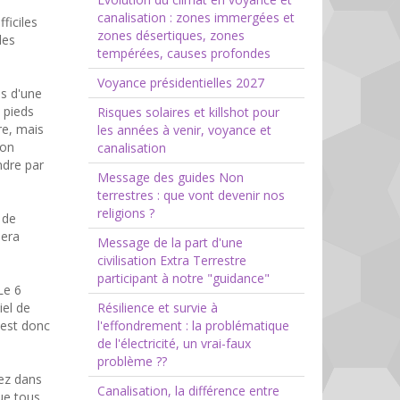
canalisation : zones immergées et
ficiles
zones désertiques, zones
des
tempérées, causes profondes
Voyance présidentielles 2027
as d'une
 pieds
Risques solaires et killshot pour
re, mais
les années à venir, voyance et
ion
canalisation
ndre par
Message des guides Non
terrestres : que vont devenir nos
religions ?
 de
sera
Message de la part d'une
civilisation Extra Terrestre
participant à notre "guidance"
Le 6
iel de
Résilience et survie à
r est donc
l'effondrement : la problématique
de l'électricité, un vrai-faux
problème ??
ez dans
Canalisation, la différence entre
que tous