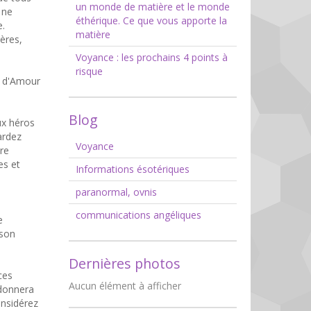
un monde de matière et le monde
 ne
éthérique. Ce que vous apporte la
e.
matière
ères,
Voyance : les prochains 4 points à
risque
nt d'Amour
Blog
ux héros
ardez
Voyance
ire
es et
Informations ésotériques
paranormal, ovnis
communications angéliques
e
ison
Dernières photos
ces
Aucun élément à afficher
 donnera
onsidérez