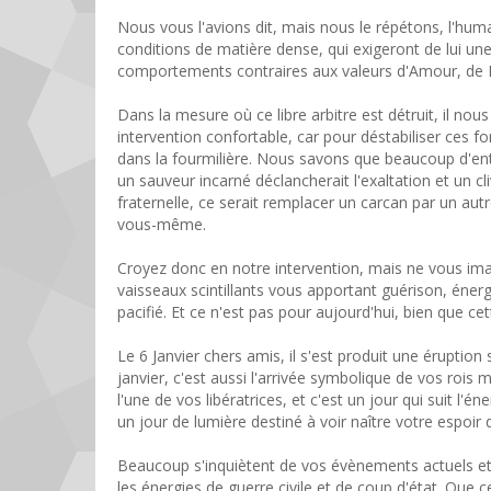
Nous vous l'avions dit, mais nous le répétons, l'humain
conditions de matière dense, qui exigeront de lui une
comportements contraires aux valeurs d'Amour, de 
Dans la mesure où ce libre arbitre est détruit, il nous 
intervention confortable, car pour déstabiliser ces 
dans la fourmilière. Nous savons que beaucoup d'entr
un sauveur incarné déclancherait l'exaltation et un c
fraternelle, ce serait remplacer un carcan par un aut
vous-même.
Croyez donc en notre intervention, mais ne vous imag
vaisseaux scintillants vous apportant guérison, énerg
pacifié. Et ce n'est pas pour aujourd'hui, bien que ce
Le 6 Janvier chers amis, il s'est produit une éruptio
janvier, c'est aussi l'arrivée symbolique de vos rois 
l'une de vos libératrices, et c'est un jour qui suit l'
un jour de lumière destiné à voir naître votre esp
Beaucoup s'inquiètent de vos évènements actuels e
les énergies de guerre civile et de coup d'état. Que 