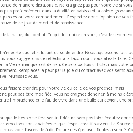
ntenue de manière dictatoriale. Ne craignez pas pour votre vie si vous
s plus profondément dans la dualité en saisissant la colère grondant
s paroles ou votre comportement. Respectez donc l'opinion de vos fr
épreuve de ce jour de mort et de renaissance.
e, de la haine, du combat. Ce qui doit naître en vous, c'est le sentime
.
nt n'importe quoi et refusant de se défendre. Nous aquiescons face a
us vous sugggérons de réfléchir à la façon dont vous allez le faire. G
en la Vie ne manqueront de rien. Ce sera parfois difficile, mais votre p
utrement. Remplacez la peur par la joie du contact avec vos semblabl
live, réunissez vous.
ous faisant craindre pour votre vie ou celle de vos proches, mais
 ne peut pas être modifiée. Vous ne craignez donc rien à moins d'êtr
ntre l'imprudence et le fait de vivre dans une bulle qui devient une pr
rsque le besoin se fera sentir, l'idée ne sera pas loin : écoutez donc 
es émotions sont apaisées et que l'esprit créatif survient. La Source
 nous vous l'avons déjà dit, l'heure des épreuves finales a sonné. C