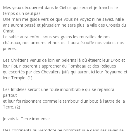
Mes yeux découvrent dans le Ciel ce qui sera et je franchis le
temps d'un seul pas.
Une main me guide vers ce que vous ne voyez ni ne savez. Mille
ans auront passé et Jérusalem ne sera plus la ville des Croisés du
Christ.
Le sable aura enfoui sous ses grains les murailles de nos
châteaux, nos armures et nos os. Il aura étouffé nos voix et nos
prières.
Les Chrétiens venus de loin en pèlerins là où étaient leur Droit et
leur Foi, n'oseront s'approcher du Tombeau et des Reliques
qu'escortés par des Chevaliers Juifs qui auront ici leur Royaume et
leur Temple. (1)
Les Infidèles seront une foule innombrable qui se répandra
partout
et leur foi résonnera comme le tambour d'un bout à l'autre de la
Terre. (2)
Je vois la Terre immense.
Des continents qu'Hérodote ne nommait que dans ses rêves se