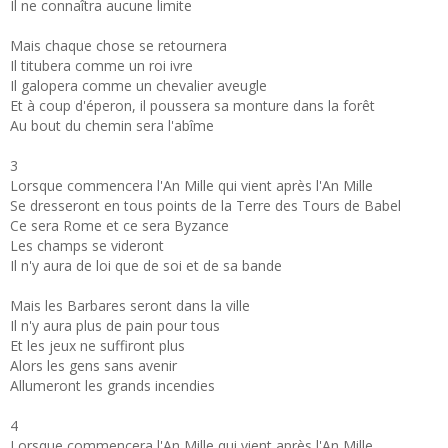
Il ne connaîtra aucune limite
Mais chaque chose se retournera
Il titubera comme un roi ivre
Il galopera comme un chevalier aveugle
Et à coup d'éperon, il poussera sa monture dans la forêt
Au bout du chemin sera l'abîme
3
Lorsque commencera l'An Mille qui vient après l'An Mille
Se dresseront en tous points de la Terre des Tours de Babel
Ce sera Rome et ce sera Byzance
Les champs se videront
Il n'y aura de loi que de soi et de sa bande
Mais les Barbares seront dans la ville
Il n'y aura plus de pain pour tous
Et les jeux ne suffiront plus
Alors les gens sans avenir
Allumeront les grands incendies
4
Lorsque commencera l'An Mille qui vient après l'An Mille