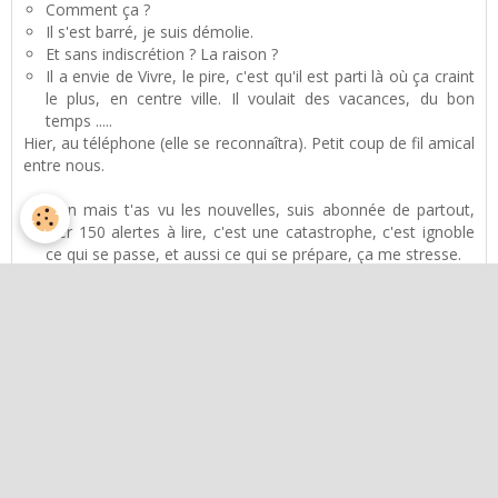
Comment ça ?
Il s'est barré, je suis démolie.
Et sans indiscrétion ? La raison ?
Il a envie de Vivre, le pire, c'est qu'il est parti là où ça craint
le plus, en centre ville. Il voulait des vacances, du bon
temps .....
Hier, au téléphone (elle se reconnaîtra). Petit coup de fil amical
entre nous.
Non mais t'as vu les nouvelles, suis abonnée de partout,
hier 150 alertes à lire, c'est une catastrophe, c'est ignoble
ce qui se passe, et aussi ce qui se prépare, ça me stresse.
Oui, les news sont carrément pas chouettes et si on ne
regarde que ça, on se rend malheureux.
Heureusement, j'ai mes bons moments, avec les amis
toussa tousssa, mais les mauvaises nouvelles, ça pèse sur
le moral.
Oui, faut réussir à vivre et avoir des projets malgré tout.
Dans les faits, ces 3 témoignages sont raccourcis, et
anonymysés, mais exacts. Et j'en ai quelques uns à votre
disposition.