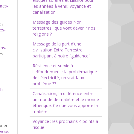
Risques solaires et killshot pour
ures-
les années à venir, voyance et
canalisation
Message des guides Non
es
terrestres : que vont devenir nos
es-
religions ?
Message de la part d'une
ons-
civilisation Extra Terrestre
es
participant à notre "guidance"
Résilience et survie à
l'effondrement : la problématique
de l'électricité, un vrai-faux
problème ??
th-
Canalisation, la différence entre
un monde de matière et le monde
éthérique. Ce que vous apporte la
matière
Voyance : les prochains 4 points à
rler
risque
-vous-