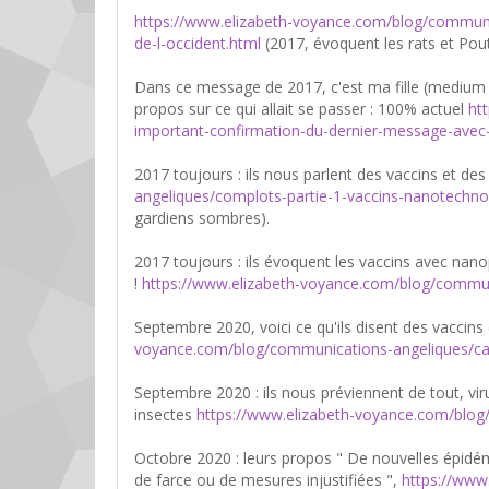
https://www.elizabeth-voyance.com/blog/communica
de-l-occident.html
(2017, évoquent les rats et Pouti
Dans ce message de 2017, c'est ma fille (medium 
propos sur ce qui allait se passer : 100% actuel
ht
important-confirmation-du-dernier-message-avec-
2017 toujours : ils nous parlent des vaccins et des 
angeliques/complots-partie-1-vaccins-nanotechnol
gardiens sombres).
2017 toujours : ils évoquent les vaccins avec nano
!
https://www.elizabeth-voyance.com/blog/commun
Septembre 2020, voici ce qu'ils disent des vaccin
voyance.com/blog/communications-angeliques/cana
Septembre 2020 : ils nous préviennent de tout, viru
insectes
https://www.elizabeth-voyance.com/blog/
Octobre 2020 : leurs propos " De nouvelles épidé
de farce ou de mesures injustifiées ",
https://www