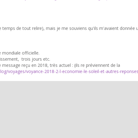
 le temps de tout relire), mais je me souviens qu'ils m'avaient donnée 
 mondiale officielle.
tissement, trois jours etc.
 message reçu en 2018, très actuel : (ils re préviennent de la
log/voyages/voyance-2018-2-l-economie-le-soleil-et-autres-reponses
ection à Vladimir Poutine (et bien avant l'Ukraine) :
« Personne ne s
objectif expansionniste clair. Pour des raisons de surface utile agr
es. Notre économie est balbutiante. Le potentiel de l’Europe est
 une vaste union économique et sociale. Mon objectif est donc d’ag
t son accès), gestion d’Israël et de l’Arabie Saoudite. Je ne suis pas l
 Je ne travaille pas seul, mais avec un consortium extraterrestre.
s la violence si nécessaire et seulement si nécessaire. Vous n’avez
. Le monde unifié, pacifié, productif et l’être humain ne peut pas