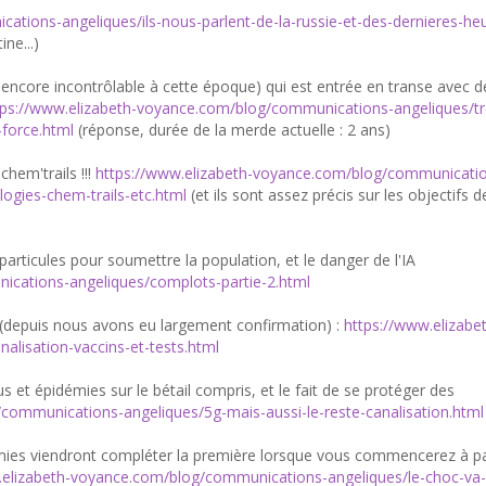
tions-angeliques/ils-nous-parlent-de-la-russie-et-des-dernieres-he
ne...)
encore incontrôlable à cette époque) qui est entrée en transe avec d
tps://www.elizabeth-voyance.com/blog/communications-angeliques/tr
force.html
(réponse, durée de la merde actuelle : 2 ans)
chem'trails !!!
https://www.elizabeth-voyance.com/blog/communicati
ogies-chem-trails-etc.html
(et ils sont assez précis sur les objectifs d
particules pour soumettre la population, et le danger de l'IA
ications-angeliques/complots-partie-2.html
s (depuis nous avons eu largement confirmation) :
https://www.elizabe
lisation-vaccins-et-tests.html
s et épidémies sur le bétail compris, et le fait de se protéger des
communications-angeliques/5g-mais-aussi-le-reste-canalisation.html
mies viendront compléter la première lorsque vous commencerez à pa
.elizabeth-voyance.com/blog/communications-angeliques/le-choc-va