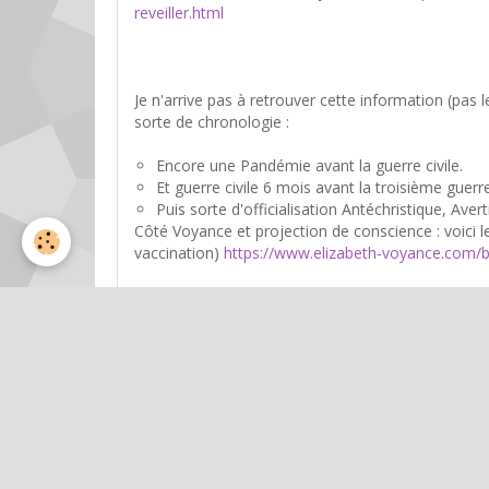
reveiller.html
Je n'arrive pas à retrouver cette information (pas
sorte de chronologie :
Encore une Pandémie avant la guerre civile.
Et guerre civile 6 mois avant la troisième guerre
Puis sorte d'officialisation Antéchristique, Aver
Côté Voyance et projection de conscience : voici le
vaccination)
https://www.elizabeth-voyance.com/b
Voici, en 2020, une annonce claire issue d'une conn
mettra en travers de mes projets. La Russie a un 
et économique. Nos terres ne sont pas assez rich
intéressant. Il faut regrouper le continent dans
la Russie et d’englober l’Europe. Jusqu’à l’Iran (e
personne que vous avez connue, je suis un autre.
Désormais nous avons la force et nous utiliseron
idée de mes projets. Le monde sera nôtre. Ou pas
gérer seul. »