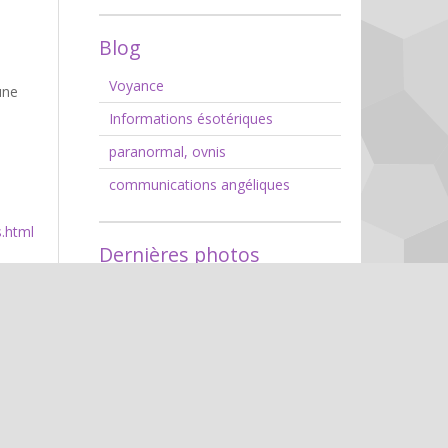
Blog
Voyance
une
Informations ésotériques
paranormal, ovnis
communications angéliques
.html
Dernières photos
e
Aucun élément à afficher
icole
randir
Album photos
a
Album
 pas
 se