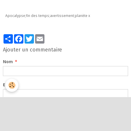
Apocalypse;fin des temps;avertissement;planète x
Partager
Facebook
Twitter
Email
Ajouter un commentaire
Nom
E-mail
Site Internet
Message