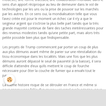
sens d’un apport réciproque au lieu de demeurer dans le vol de
technologies par les uns ou la prise de pouvoir sur les marchés
par les autres. En ce sens oui, la mondialisation telle que vous
l’avez créée est pour le moment un échec car il n’y a que le
seigneur argent qui s’octroie la plus belle part tandis que la très
grande majorité continue de faire des taches inintéressantes pour
des revenus modestes tandis qu’une petite part, mais alors très
petite possède bien plus que l’indispensable.
Les projets de Trump commencent par porter un coup de plus
aux plus démunis avant même de parier sur une réinstallation du
tissu économique dans les localités. Mais une fois que les plus
démunis auront dépassé le seuil de pauvreté (à la baisse), il sera
difficile d’attendre d’eux qu’ils mettent le coup de fourche
nécessaire pour ôter la couche de fumier qui a envahi tout le
pays.
La même histoire risque de se dérouler en France et même si
nous approuvons l’idée d’un revenu universel sur le principe, nous
ne pouvons adhérer à l’idée qu’il contient d’une
déresponsabilisation totale de la population ce qui mettra un frein
sévère à l’accomplissement du minimum nécessaire à l’équilibre