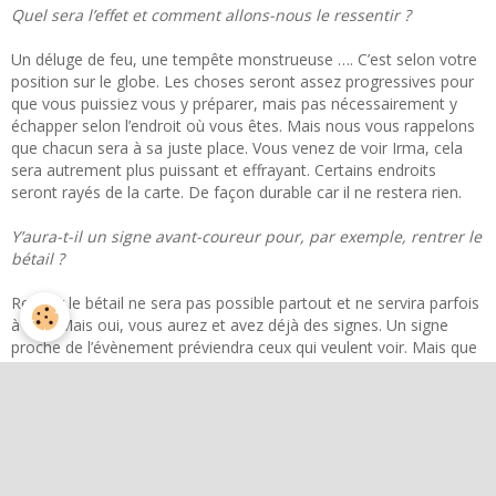
Quel sera l’effet et comment allons-nous le ressentir ?
Un déluge de feu, une tempête monstrueuse …. C’est selon votre
position sur le globe. Les choses seront assez progressives pour
que vous puissiez vous y préparer, mais pas nécessairement y
échapper selon l’endroit où vous êtes. Mais nous vous rappelons
que chacun sera à sa juste place. Vous venez de voir Irma, cela
sera autrement plus puissant et effrayant. Certains endroits
seront rayés de la carte. De façon durable car il ne restera rien.
Y’aura-t-il un signe avant-coureur pour, par exemple, rentrer le
bétail ?
Rentrer le bétail ne sera pas possible partout et ne servira parfois
à rien. Mais oui, vous aurez et avez déjà des signes. Un signe
proche de l’évènement préviendra ceux qui veulent voir. Mais que
les adeptes du survivalisme ricanent sournoisement en pensant
aux misères de leurs frères dans les iles : ils ne pourront rien
contre cette puissance si ils ne sont pas au bon endroit. Et les
bons endroits ne sont pas prédéterminés par les êtres humains.
Rien ne permettra de prévoir là où il faut être de façon à ce que la
justice fasse son travail tel qu’il doit être fait.