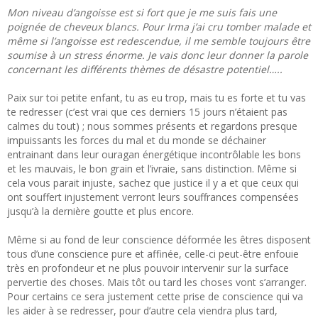
Mon niveau d’angoisse est si fort que je me suis fais une
poignée de cheveux blancs. Pour Irma j’ai cru tomber malade et
même si l’angoisse est redescendue, il me semble toujours être
soumise à un stress énorme. Je vais donc leur donner la parole
concernant les différents thèmes de désastre potentiel…..
Paix sur toi petite enfant, tu as eu trop, mais tu es forte et tu vas
te redresser (c’est vrai que ces derniers 15 jours n’étaient pas
calmes du tout) ; nous sommes présents et regardons presque
impuissants les forces du mal et du monde se déchainer
entrainant dans leur ouragan énergétique incontrôlable les bons
et les mauvais, le bon grain et l’ivraie, sans distinction. Même si
cela vous parait injuste, sachez que justice il y a et que ceux qui
ont souffert injustement verront leurs souffrances compensées
jusqu’à la dernière goutte et plus encore.
Même si au fond de leur conscience déformée les êtres disposent
tous d’une conscience pure et affinée, celle-ci peut-être enfouie
très en profondeur et ne plus pouvoir intervenir sur la surface
pervertie des choses. Mais tôt ou tard les choses vont s’arranger.
Pour certains ce sera justement cette prise de conscience qui va
les aider à se redresser, pour d’autre cela viendra plus tard,