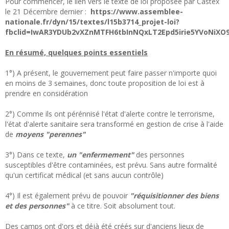
Pour commencer, le lien vers le texte de loi proposée par Castex
le 21 Décembre dernier :
https://www.assemblee-
nationale.fr/dyn/15/textes/l15b3714_projet-loi?
fbclid=IwAR3YDUb2vXZnMTFH6tbInNQxLT2Epd5irie5YVoNiXO
En résumé, quelques points essentiels
1°) A présent, le gouvernement peut faire passer n'importe quoi
en moins de 3 semaines, donc toute proposition de loi est à
prendre en considération
2°) Comme ils ont pérénnisé l'état d'alerte contre le terrorisme,
l'état d'alerte sanitaire sera transformé en gestion de crise à l'aide
de
moyens "perennes"
3°) Dans ce texte,
un "enfermement"
des personnes
susceptibles d'être contaminées, est prévu. Sans autre formalité
qu'un certificat médical (et sans aucun contrôle)
4°) Il est également prévu de pouvoir
"réquisitionner des biens
et des personnes"
à ce titre. Soit absolument tout.
Des camps ont d'ors et déjà été créés sur d'anciens lieux de