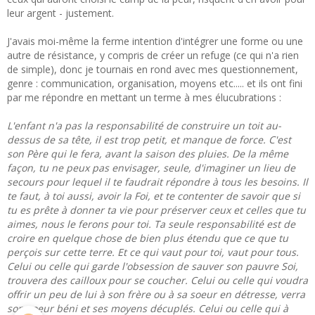
leur argent - justement.
J'avais moi-même la ferme intention d'intégrer une forme ou une
autre de résistance, y compris de créer un refuge (ce qui n'a rien
de simple), donc je tournais en rond avec mes questionnement,
genre : communication, organisation, moyens etc..... et ils ont fini
par me répondre en mettant un terme à mes élucubrations :
L'enfant n'a pas la responsabilité de construire un toit au-
dessus de sa tête, il est trop petit, et manque de force. C'est
son Père qui le fera, avant la saison des pluies. De la même
façon, tu ne peux
pas envisager, seule, d'imaginer un lieu de
secours pour lequel il te faudrait répondre à tous les besoins. Il
te faut, à toi aussi, avoir la Foi, et te contenter de savoir que si
tu es prête à donner ta vie pour préserver ceux et celles que tu
aimes, nous le ferons pour toi. Ta seule responsabilité est de
croire en quelque chose de bien plus étendu que ce que tu
perçois sur cette terre. Et ce qui vaut pour toi, vaut pour tous.
Celui ou celle qui garde l'obsession de sauver son pauvre Soi,
trouvera des cailloux pour se coucher. Celui ou celle qui voudra
offrir un peu de lui à son frère ou à sa soeur en détresse, verra
son coeur béni et ses moyens décuplés. Celui ou celle qui à