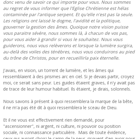
donc venu de savoir ce qui importe pour vous. Nous sommes
au regret de vous informer que l'Eglise Chrétienne est hélas
contaminée par l'antique serpent. Et qu'elle n'est pas la seule.
Les religions ont laissé le dogme, l'avidité et la politique,
gouverner la gestion des âmes. Quoique notre vision puisse
vous paraitre sévère, nous sommes là, à chacun de vos pas,
pour vous aider à grandir si vous le souhaitez. Nous vous
guiderons, nous vous relèverons et lorsque la lumière surgira,
au-delà des voiles des ténèbres, nous vous conduirons au pied
du trône de Christos, pour en recueillirla paix éternelle.
J'avais, en vision, un torrent de lumière, et les âmes qui
ressemblaient à des prismes arc en ciel. Si je devais partir, croyez
moi, ce serait sans peur. Les guides étaient graves, il n'y avait pas
de trace de leur humour habituel. Ils étaient, je dirais, solonnels.
Nous savons à présent à quoi ressemblera la marque de la bête,
il ne m'a pas été dit à quoi ressemblera le sceau de Dieu.
Et il ne vous est effectivement rien demandé, pour
"ascensionner", ni argent, ni culture, ni pouvoir ou position
sociale, ni connaissance particulière. Mais de toute évidence,
ceux qui auront choisi le camp de la peur, risquent d'en avoir pour