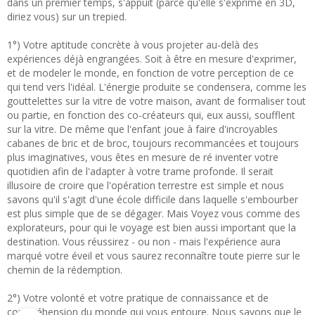
dans un premier temps, s'appuit (parce qu'elle s'exprime en 3D,
diriez vous) sur un trepied.
1°) Votre aptitude concrète à vous projeter au-delà des
expériences déjà engrangées. Soit à être en mesure d'exprimer,
et de modeler le monde, en fonction de votre perception de ce
qui tend vers l'idéal. L'énergie produite se condensera, comme les
gouttelettes sur la vitre de votre maison, avant de formaliser tout
ou partie, en fonction des co-créateurs qui, eux aussi, soufflent
sur la vitre. De même que l'enfant joue à faire d'incroyables
cabanes de bric et de broc, toujours recommancées et toujours
plus imaginatives, vous êtes en mesure de ré inventer votre
quotidien afin de l'adapter à votre trame profonde. Il serait
illusoire de croire que l'opération terrestre est simple et nous
savons qu'il s'agit d'une école difficile dans laquelle s'embourber
est plus simple que de se dégager. Mais Voyez vous comme des
explorateurs, pour qui le voyage est bien aussi important que la
destination. Vous réussirez - ou non - mais l'expérience aura
marqué votre éveil et vous saurez reconnaître toute pierre sur le
chemin de la rédemption.
2°) Votre volonté et votre pratique de connaissance et de
compréhension du monde qui vous entoure. Nous savons que le