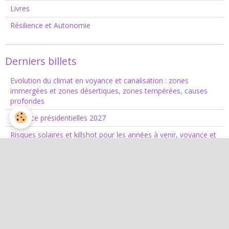
Livres
Résilience et Autonomie
Derniers billets
Evolution du climat en voyance et canalisation : zones
immergées et zones désertiques, zones tempérées, causes
profondes
Voyance présidentielles 2027
Risques solaires et killshot pour les années à venir, voyance et
canalisation
Message des guides Non terrestres : que vont devenir nos
religions ?
Message de la part d'une civilisation Extra Terrestre participant
à notre "guidance"
Résilience et survie à l'effondrement : la problématique de
l'électricité, un vrai-faux problème ??